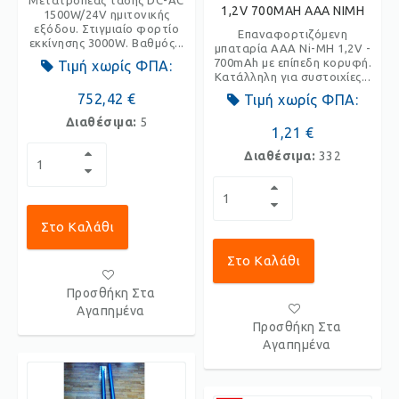
Μετατροπέας τάσης DC-AC
1,2V 700MAH AAA NIMH
1500W/24V ημιτονικής
εξόδου. Στιγμιαίο φορτίο
Επαναφορτιζόμενη
εκκίνησης 3000W. Βαθμός...
μπαταρία AAA Ni-MH 1,2V -
700mAh με επίπεδη κορυφή.
Τιμή χωρίς ΦΠΑ:
Κατάλληλη για συστοιχίες...
752,42 €
Τιμή χωρίς ΦΠΑ:
Διαθέσιμα:
5
1,21 €
Διαθέσιμα:
332
Στο Καλάθι
Στο Καλάθι
Προσθήκη Στα
Αγαπημένα
Προσθήκη Στα
Αγαπημένα