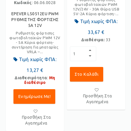
Κωδικός
: 06.06.0028
φωτοβολταϊκών PWM
12V/24V - 30A Θύρα USB
EPEVER LS0512EU PWM
5V-2A Κύρια φόρτιση-...
ΡΥΘΜΙΣΤΗΣ ΦΟΡΤΙΣΗΣ
Τιμή χωρίς ΦΠΑ:
5A 12V
33,67 €
Ρυθμιστής φόρτισης
φωτοβολταϊκών PWM 12V
Διαθέσιμα:
33
- 5A Κύρια φόρτιση-
συντήρηση Για μπαταρίες
VRLA –...
Τιμή χωρίς ΦΠΑ:
13,27 €
Στο Καλάθι
Διαθεσιμότητα
:
Μη
διαθέσιμο
Προσθήκη Στα
Ενημέρωσε Με!
Αγαπημένα
Προσθήκη Στα
Αγαπημένα