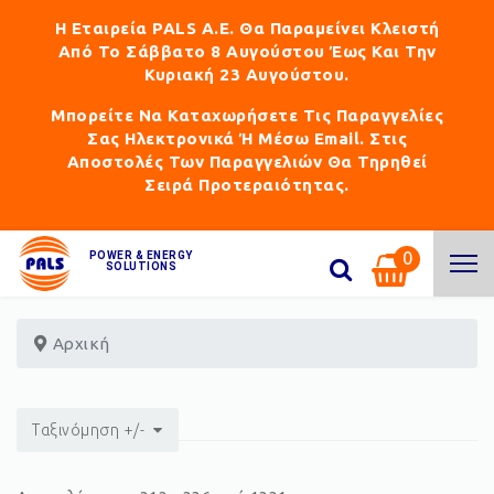
Η Εταιρεία PALS Α.Ε. Θα Παραμείνει Κλειστή
Από Το Σάββατο 8 Αυγούστου Έως Και Την
Κυριακή 23 Αυγούστου.
Μπορείτε Να Καταχωρήσετε Τις Παραγγελίες
Σας Ηλεκτρονικά Ή Μέσω Email. Στις
Αποστολές Των Παραγγελιών Θα Τηρηθεί
Σειρά Προτεραιότητας.
0
POWER & ENERGY
SOLUTIONS
Αρχική
Ταξινόμηση +/-