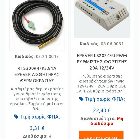
Κωδικός
: 06.06.0031
EPEVER LS2024EU PWM
Κωδικός
: 03.21.0013
ΡΥΘΜΙΣΤΗΣ ΦΟΡΤΙΣΗΣ
20A 12/24V
RTS300R47K3.81A
EPEVER ΑΙΣΘΗΤΗΡΑΣ
Ρυθμιστής φόρτισης
ΘΕΡΜΟΚΡΑΣΙΑΣ
φωτοβολταϊκών PWM
12V/24V - 20A Θύρα USB
Αισθητήρας θερμοκρασίας
5V-1,2A Κύρια φόρτιση-...
για ρυθμιστές φόρτισης
Τιμή χωρίς ΦΠΑ:
φωτοβολταϊκών της
epsolar . Συμβατό με tracer
BN...
22,40 €
Τιμή χωρίς ΦΠΑ:
Διαθεσιμότητα
:
Μη
διαθέσιμο
3,31 €
Διαθέσιμα:
4
Ενημέρωσε Με!