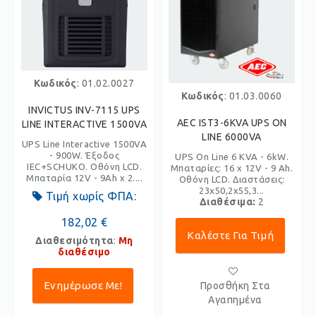
Κωδικός
: 01.02.0027
Κωδικός
: 01.03.0060
INVICTUS INV-7115 UPS
AEC IST3-6KVA UPS ON
LINE INTERACTIVE 1500VA
LINE 6000VA
UPS Line Interactive 1500VA
- 900W. Έξοδος
UPS On Line 6 KVA - 6kW.
IEC+SCHUKO. Οθόνη LCD.
Μπαταρίες: 16 x 12V - 9 Ah.
Μπαταρία 12V - 9Ah x 2....
Οθόνη LCD. Διαστάσεις:
23x50,2x55,3...
Τιμή χωρίς ΦΠΑ:
Διαθέσιμα:
2
182,02 €
Καλέστε Για Τιμή
Διαθεσιμότητα
:
Μη
διαθέσιμο
Ενημέρωσε Με!
Προσθήκη Στα
Αγαπημένα