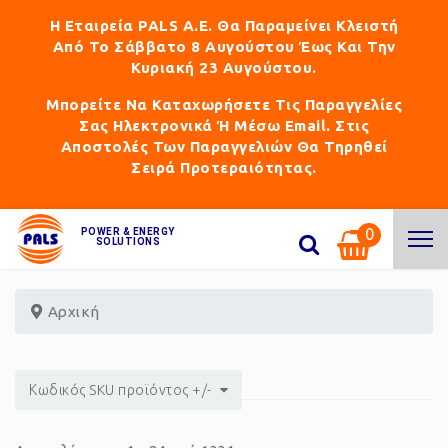
Η Εταιρεία PALS Α.Ε. Θα Παραμείνει Κλειστή
Από Το Σάββατο 8 Αυγούστου Έως Και Την
Κυριακή 23 Αυγούστου.
Μπορείτε Να Καταχωρήσετε Τις Παραγγελίες
Σας Ηλεκτρονικά Ή Μέσω Email. Στις
Αποστολές Των Παραγγελιών Θα Τηρηθεί
Σειρά Προτεραιότητας.
0
POWER & ENERGY
SOLUTIONS
Αρχική
Κωδικός SKU προϊόντος +/-