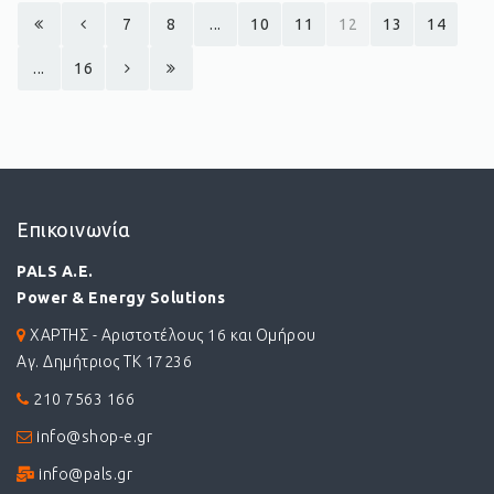
7
8
...
10
11
12
13
14
...
16
Επικοινωνία
PALS A.E.
Power & Energy Solutions
ΧΑΡΤΗΣ - Αριστοτέλους 16 και Ομήρου
Αγ. Δημήτριος ΤΚ 17236
210 7563 166
info@shop-e.gr
info@pals.gr