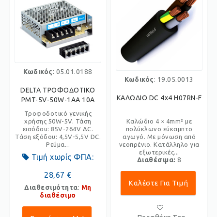
Κωδικός
: 05.01.0188
Κωδικός
: 19.05.0013
DELTA ΤΡΟΦΟΔΟΤΙΚΟ
ΚΑΛΩΔΙΟ DC 4x4 H07RN-F
PMT-5V-50W-1AA 10A
Τροφοδοτικό γενικής
χρήσης 50W-5V. Τάση
Καλώδιο 4 × 4mm² με
εισόδου: 85V-264V AC.
πολύκλωνο εύκαμπτο
Τάση εξόδου: 4,5V-5,5V DC.
αγωγό. Με μόνωση από
Ρεύμα...
νεοπρένιο. Κατάλληλο για
εξωτερικές...
Τιμή χωρίς ΦΠΑ:
Διαθέσιμα:
8
28,67 €
Καλέστε Για Τιμή
Διαθεσιμότητα
:
Μη
διαθέσιμο