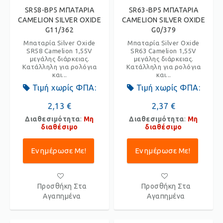
SR58-BP5 ΜΠΑΤΑΡΙΑ
SR63-BP5 ΜΠΑΤΑΡΙΑ
CAMELION SILVER OXIDE
CAMELION SILVER OXIDE
G11/362
G0/379
Μπαταρία Silver Oxide
Μπαταρία Silver Oxide
SR58 Camelion 1,55V
SR63 Camelion 1,55V
μεγάλης διάρκειας.
μεγάλης διάρκειας.
Κατάλληλη για ρολόγια
Κατάλληλη για ρολόγια
και...
και...
Τιμή χωρίς ΦΠΑ:
Τιμή χωρίς ΦΠΑ:
2,13 €
2,37 €
Διαθεσιμότητα
:
Μη
Διαθεσιμότητα
:
Μη
διαθέσιμο
διαθέσιμο
Ενημέρωσε Με!
Ενημέρωσε Με!
Προσθήκη Στα
Προσθήκη Στα
Αγαπημένα
Αγαπημένα