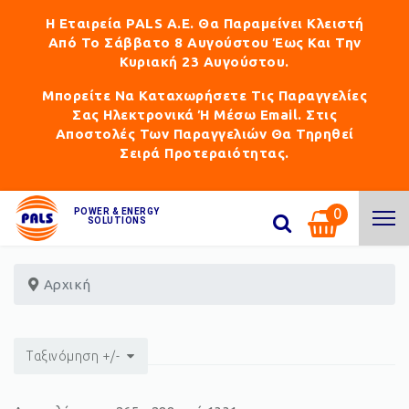
Η Εταιρεία PALS Α.Ε. Θα Παραμείνει Κλειστή
Από Το Σάββατο 8 Αυγούστου Έως Και Την
Κυριακή 23 Αυγούστου.
Μπορείτε Να Καταχωρήσετε Τις Παραγγελίες
Σας Ηλεκτρονικά Ή Μέσω Email. Στις
Αποστολές Των Παραγγελιών Θα Τηρηθεί
Σειρά Προτεραιότητας.
0
POWER & ENERGY
SOLUTIONS
Αρχική
Ταξινόμηση +/-