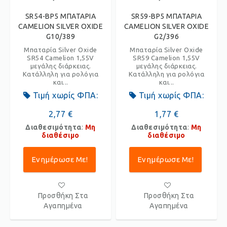
SR54-BP5 ΜΠΑΤΑΡΙΑ
SR59-BP5 ΜΠΑΤΑΡΙΑ
CAMELION SILVER OXIDE
CAMELION SILVER OXIDE
G10/389
G2/396
Μπαταρία Silver Oxide
Μπαταρία Silver Oxide
SR54 Camelion 1,55V
SR59 Camelion 1,55V
μεγάλης διάρκειας.
μεγάλης διάρκειας.
Κατάλληλη για ρολόγια
Κατάλληλη για ρολόγια
και...
και...
Τιμή χωρίς ΦΠΑ:
Τιμή χωρίς ΦΠΑ:
2,77 €
1,77 €
Διαθεσιμότητα
:
Μη
Διαθεσιμότητα
:
Μη
διαθέσιμο
διαθέσιμο
Ενημέρωσε Με!
Ενημέρωσε Με!
Προσθήκη Στα
Προσθήκη Στα
Αγαπημένα
Αγαπημένα