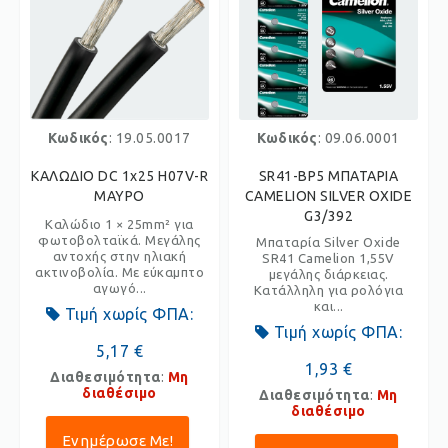
Κωδικός
: 19.05.0017
Κωδικός
: 09.06.0001
ΚΑΛΩΔΙΟ DC 1x25 H07V-R
SR41-BP5 ΜΠΑΤΑΡΙΑ
ΜΑΥΡΟ
CAMELION SILVER OXIDE
G3/392
Καλώδιο 1 × 25mm² για
φωτοβολταϊκά. Μεγάλης
Μπαταρία Silver Oxide
αντοχής στην ηλιακή
SR41 Camelion 1,55V
ακτινοβολία. Με εύκαμπτο
μεγάλης διάρκειας.
αγωγό...
Κατάλληλη για ρολόγια
και...
Τιμή χωρίς ΦΠΑ:
Τιμή χωρίς ΦΠΑ:
5,17 €
1,93 €
Διαθεσιμότητα
:
Μη
διαθέσιμο
Διαθεσιμότητα
:
Μη
διαθέσιμο
Ενημέρωσε Με!