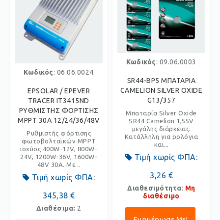
Κωδικός
: 09.06.0003
Κωδικός
: 06.06.0024
SR44-BP5 ΜΠΑΤΑΡΙΑ
CAMELION SILVER OXIDE
EPSOLAR / EPEVER
G13/357
TRACER IT3415ND
ΡΥΘΜΙΣΤΗΣ ΦΟΡΤΙΣΗΣ
Μπαταρία Silver Oxide
MPPT 30A 12/24/36/48V
SR44 Camelion 1,55V
μεγάλης διάρκειας.
Ρυθμιστής φόρτισης
Κατάλληλη για ρολόγια
φωτοβολταϊκών MPPT
και...
ισχύος 400W-12V, 800W-
Τιμή χωρίς ΦΠΑ:
24V, 1200W-36V, 1600W-
48V 30A. Με...
3,26 €
Τιμή χωρίς ΦΠΑ:
Διαθεσιμότητα
:
Μη
345,38 €
διαθέσιμο
Διαθέσιμα:
2
Ενημέρωσε Με!