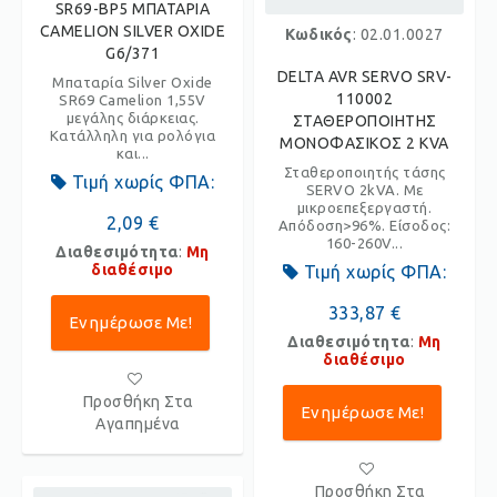
SR69-BP5 ΜΠΑΤΑΡΙΑ
CAMELION SILVER OXIDE
Κωδικός
: 02.01.0027
G6/371
DELTA AVR SERVO SRV-
Μπαταρία Silver Oxide
110002
SR69 Camelion 1,55V
μεγάλης διάρκειας.
ΣΤΑΘΕΡΟΠΟΙΗΤΗΣ
Κατάλληλη για ρολόγια
ΜΟΝΟΦΑΣΙΚΟΣ 2 KVA
και...
Σταθεροποιητής τάσης
Τιμή χωρίς ΦΠΑ:
SERVO 2kVA. Με
μικροεπεξεργαστή.
2,09 €
Απόδοση>96%. Είσοδος:
160-260V...
Διαθεσιμότητα
:
Μη
διαθέσιμο
Τιμή χωρίς ΦΠΑ:
333,87 €
Ενημέρωσε Με!
Διαθεσιμότητα
:
Μη
διαθέσιμο
Προσθήκη Στα
Ενημέρωσε Με!
Αγαπημένα
Προσθήκη Στα