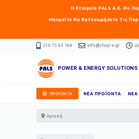
Η Εταιρεία PALS Α.Ε. Θα Π
Μπορείτε Να Καταχωρήσετε Τις Παρα
210 75 63 166
info@shop-e.gr
Δε
POWER & ENERGY SOLUTIONS
ΠΡΟΪΟΝΤΑ
ΝΕΑ ΠΡΟΪΟΝΤΑ
ΝΕΑ
Αρχική