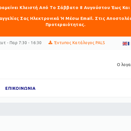
αραμείνει Κλειστή Από Το Σάββατο 8 Αυγούστου Έως Και
γγελίες Σας Ηλεκτρονικά Ή Μέσω Email. Στις Αποστολέ
Προτεραιότητας.
υτ - Παρ 7:30 - 16:30
Έντυπος Κατάλογος PALS
Ο λογα
ΕΠΙΚΟΙΝΩΝΙΑ