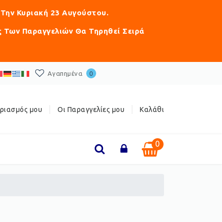
 Την Κυριακή 23 Αυγούστου.
ς Των Παραγγελιών Θα Τηρηθεί Σειρά
Αγαπημένα
0
ριασμός μου
Οι Παραγγελίες μου
Καλάθι
0