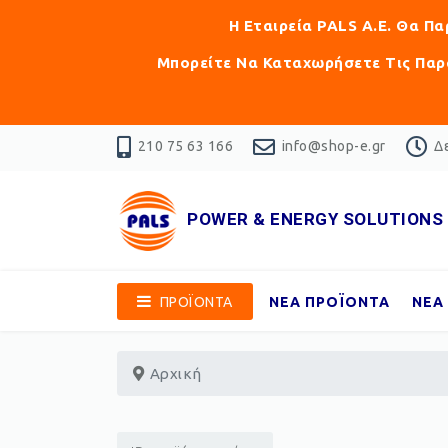
Η Εταιρεία PALS Α.Ε. Θα Π
Μπορείτε Να Καταχωρήσετε Τις Παρα
210 75 63 166
info@shop-e.gr
Δε
POWER & ENERGY SOLUTIONS
ΠΡΟΪΟΝΤΑ
ΝΕΑ ΠΡΟΪΟΝΤΑ
ΝΕΑ
Αρχική