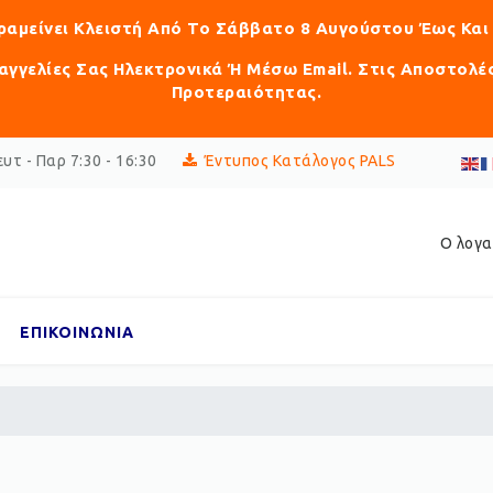
αραμείνει Κλειστή Από Το Σάββατο 8 Αυγούστου Έως Και
γγελίες Σας Ηλεκτρονικά Ή Μέσω Email. Στις Αποστολέ
Προτεραιότητας.
υτ - Παρ 7:30 - 16:30
Έντυπος Κατάλογος PALS
Ο λογα
ΕΠΙΚΟΙΝΩΝΙΑ