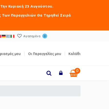
 Την Κυριακή 23 Αυγούστου.
ς Των Παραγγελιών Θα Τηρηθεί Σειρά
Αγαπημένα
0
ριασμός μου
Οι Παραγγελίες μου
Καλάθι
0