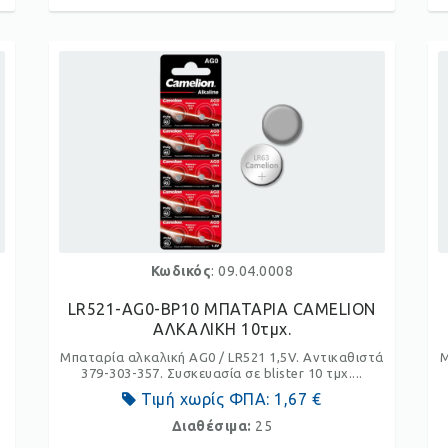
Κωδικός
: 09.04.0008
LR521-AG0-BP10 ΜΠΑΤΑΡΙΑ CAMELION
ΑΛΚΑΛΙΚΗ 10τμχ.
ά
Μπαταρία αλκαλική AG0 / LR521 1,5V. Αντικαθιστά
Μ
379-303-357. Συσκευασία σε blister 10 τμχ....
Τιμή χωρίς ΦΠΑ:
1,67 €
Διαθέσιμα:
25