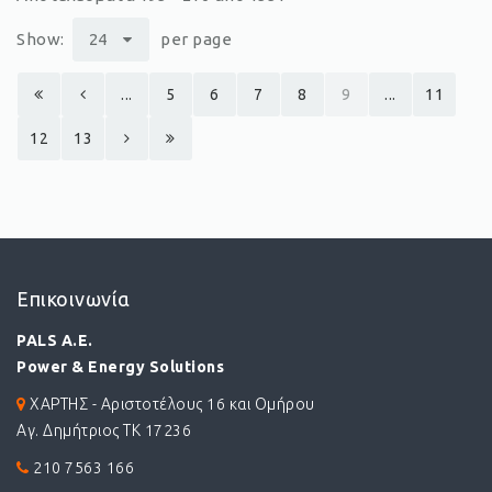
Show:
24
per page
...
5
6
7
8
9
...
11
12
13
Επικοινωνία
PALS A.E.
Power & Energy Solutions
ΧΑΡΤΗΣ - Αριστοτέλους 16 και Ομήρου
Αγ. Δημήτριος ΤΚ 17236
210 7563 166