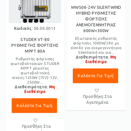
WWS06-24V SILENTWIND
HYBRID ΡΥΘΜΙΣΤΗΣ
ΦΟΡΤΙΣΗΣ
ΑΝΕΜΟΓΕΝΝΗΤΡΙΑΣ
Κωδικός
: 06.06.0013
600W+300W
Εξωτερικός ρυθμιστής
STUDER VT-80
φόρτισης 1000W/24V, με
ΡΥΘΜΙΣΤΗΣ ΦΟΡΤΙΣΗΣ
είσοδο για ανεμογεννήτρια
MPPT 80A
Silentwind και για...
Διαθεσιμότητα
:
Μη
Ρυθμιστής φόρτισης
διαθέσιμο
φωτοβολταϊκών STUDER
MPPT μέγιστης
φωτοβολταϊκή
Καλέστε Για Τιμή
ισχύoς:1250W (75V)-12V,
2500W...
Διαθεσιμότητα
:
Μη
διαθέσιμο
Προσθήκη Στα
Αγαπημένα
Καλέστε Για Τιμή
Προσθήκη Στα