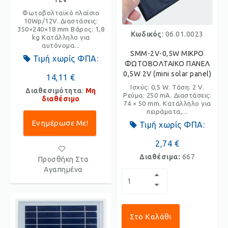
Φωτοβολταϊκό πλαίσιο
10Wp/12V. Διαστάσεις:
350×240×18 mm Βάρος: 1,8
Κωδικός
: 06.01.0023
kg Κατάλληλο για
αυτόνομα...
SMM-2V-0,5W ΜΙΚΡΟ
Τιμή χωρίς ΦΠΑ:
ΦΩΤΟΒΟΛΤΑΙΚΟ ΠΑΝΕΛ
0,5W 2V (mini solar panel)
14,11 €
Ισχύς: 0,5 W. Τάση: 2 V.
Διαθεσιμότητα
:
Μη
Ρεύμα: 250 mA. Διαστάσεις:
διαθέσιμο
74 × 50 mm. Κατάλληλο για
πειράματα,...
Ενημέρωσε Με!
Τιμή χωρίς ΦΠΑ:
2,74 €
Διαθέσιμα:
667
Προσθήκη Στα
Αγαπημένα
Στο Καλάθι