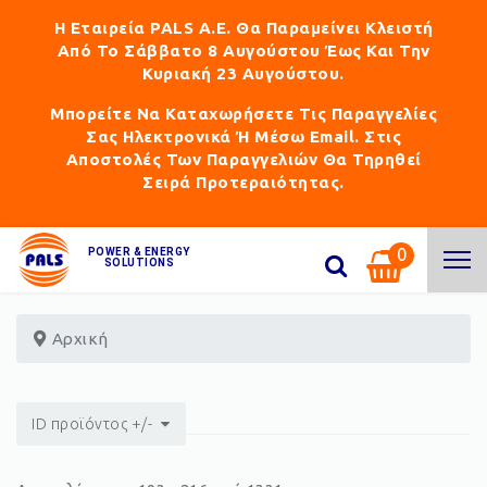
Η Εταιρεία PALS Α.Ε. Θα Παραμείνει Κλειστή
Από Το Σάββατο 8 Αυγούστου Έως Και Την
Κυριακή 23 Αυγούστου.
Μπορείτε Να Καταχωρήσετε Τις Παραγγελίες
Σας Ηλεκτρονικά Ή Μέσω Email. Στις
Αποστολές Των Παραγγελιών Θα Τηρηθεί
Σειρά Προτεραιότητας.
0
POWER & ENERGY
SOLUTIONS
Αρχική
ID προϊόντος +/-