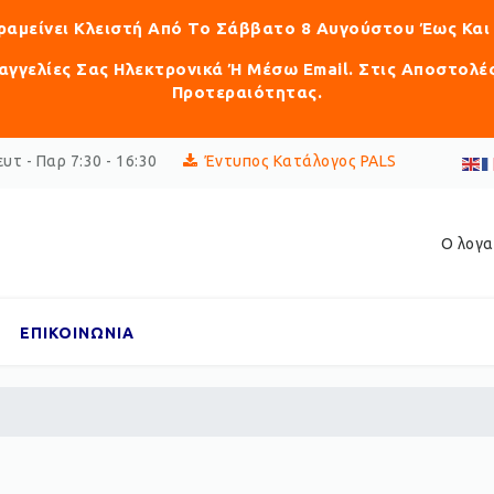
αραμείνει Κλειστή Από Το Σάββατο 8 Αυγούστου Έως Και
γγελίες Σας Ηλεκτρονικά Ή Μέσω Email. Στις Αποστολέ
Προτεραιότητας.
υτ - Παρ 7:30 - 16:30
Έντυπος Κατάλογος PALS
Ο λογα
ΕΠΙΚΟΙΝΩΝΙΑ