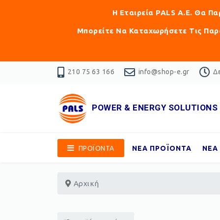
Η Εταιρεία PALS Α.Ε. Θα Π
Μπορείτε Να Καταχωρήσετε Τις Παρα
210 75 63 166
info@shop-e.gr
Δε
POWER & ENERGY SOLUTIONS
ΠΡΟΪΟΝΤΑ
ΝΕΑ ΠΡΟΪΟΝΤΑ
ΝΕΑ
Αρχική