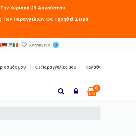
 Την Κυριακή 23 Αυγούστου.
ς Των Παραγγελιών Θα Τηρηθεί Σειρά
Αγαπημένα
0
ριασμός μου
Οι Παραγγελίες μου
Καλάθι
0