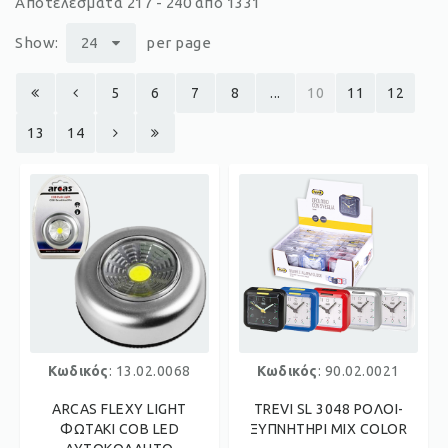
Αποτελέσματα 217 - 240 από 1331
Show:
24
per page
5
6
7
8
...
10
11
12
13
14
Κωδικός
: 13.02.0068
Κωδικός
: 90.02.0021
ΑRCAS FLEXY LIGHT
TREVI SL 3048 ΡΟΛΟΙ-
ΦΩΤΑΚΙ COB LED
ΞΥΠΝΗΤΗΡΙ MIX COLOR