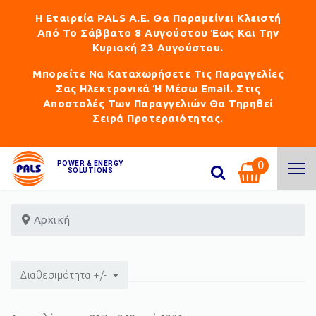
Η Εταιρεία PALS Α.Ε. Θα Παραμείνει Κλειστή
Από Το Σάββατο 8 Αυγούστου Έως Και Την
Κυριακή 23 Αυγούστου.
Μπορείτε Να Καταχωρήσετε Τις Παραγγελίες
Σας Ηλεκτρονικά Ή Μέσω Email. Στις
Αποστολές Των Παραγγελιών Θα Τηρηθεί
Σειρά Προτεραιότητας.
0
POWER & ENERGY
SOLUTIONS
Αρχική
Διαθεσιμότητα +/-