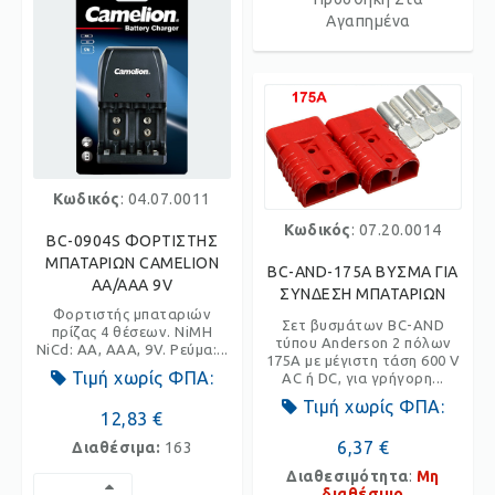
Αγαπημένα
Κωδικός
: 04.07.0011
Κωδικός
: 07.20.0014
BC-0904S ΦΟΡΤΙΣΤΗΣ
ΜΠΑΤΑΡΙΩΝ CAMELION
BC-AND-175A ΒΥΣΜΑ ΓΙΑ
AA/AAA 9V
ΣΥΝΔΕΣΗ ΜΠΑΤΑΡΙΩΝ
Φορτιστής μπαταριών
Σετ βυσμάτων BC-AND
πρίζας 4 θέσεων. NiMH
τύπου Anderson 2 πόλων
NiCd: AA, AAA, 9V. Ρεύμα:...
175A με μέγιστη τάση 600 V
Τιμή χωρίς ΦΠΑ:
AC ή DC, για γρήγορη...
Τιμή χωρίς ΦΠΑ:
12,83 €
6,37 €
Διαθέσιμα:
163
Διαθεσιμότητα
:
Μη
διαθέσιμο