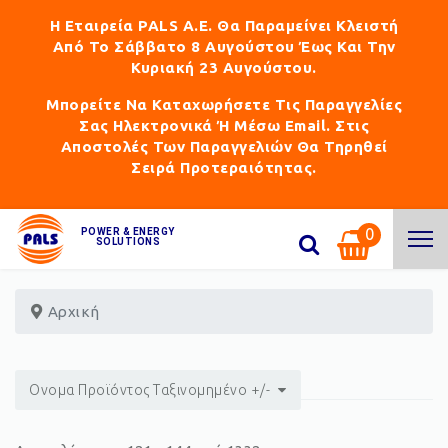
Η Εταιρεία PALS Α.Ε. Θα Παραμείνει Κλειστή
Από Το Σάββατο 8 Αυγούστου Έως Και Την
Κυριακή 23 Αυγούστου.
Μπορείτε Να Καταχωρήσετε Τις Παραγγελίες
Σας Ηλεκτρονικά Ή Μέσω Email. Στις
Αποστολές Των Παραγγελιών Θα Τηρηθεί
Σειρά Προτεραιότητας.
0
POWER & ENERGY
SOLUTIONS
Αρχική
Ονομα Προϊόντος Ταξινομημένο +/-