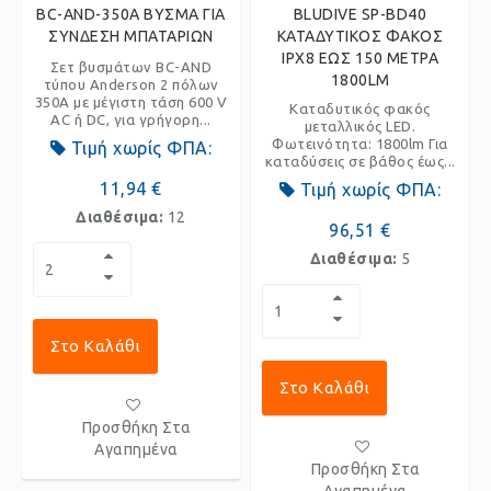
BC-AND-350A ΒΥΣΜΑ ΓΙΑ
BLUDIVE SP-BD40
ΣΥΝΔΕΣΗ ΜΠΑΤΑΡΙΩΝ
ΚΑΤΑΔΥΤΙΚΟΣ ΦΑΚΟΣ
IPX8 ΕΩΣ 150 ΜΕΤΡΑ
Σετ βυσμάτων BC-AND
1800LM
τύπου Anderson 2 πόλων
350A με μέγιστη τάση 600 V
Καταδυτικός φακός
AC ή DC, για γρήγορη...
μεταλλικός LED.
Φωτεινότητα: 1800lm Για
Τιμή χωρίς ΦΠΑ:
καταδύσεις σε βάθος έως...
11,94 €
Τιμή χωρίς ΦΠΑ:
Διαθέσιμα:
12
96,51 €
Διαθέσιμα:
5
Στο Καλάθι
Στο Καλάθι
Προσθήκη Στα
Αγαπημένα
Προσθήκη Στα