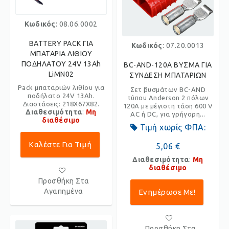
Κωδικός
: 08.06.0002
BATTERY PACK ΓΙΑ
Κωδικός
: 07.20.0013
ΜΠΑΤΑΡΙΑ ΛΙΘΙΟΥ
ΠΟΔΗΛΑΤΟΥ 24V 13Ah
BC-AND-120A ΒΥΣΜΑ ΓΙΑ
LiMN02
ΣΥΝΔΕΣΗ ΜΠΑΤΑΡΙΩΝ
Pack μπαταριών λιθίου για
Σετ βυσμάτων BC-AND
ποδήλατο 24V 13Ah.
τύπου Anderson 2 πόλων
Διαστάσεις: 218X67X82.
120A με μέγιστη τάση 600 V
Διαθεσιμότητα
:
Μη
AC ή DC, για γρήγορη...
διαθέσιμο
Τιμή χωρίς ΦΠΑ:
Καλέστε Για Τιμή
5,06 €
Διαθεσιμότητα
:
Μη
διαθέσιμο
Προσθήκη Στα
Αγαπημένα
Ενημέρωσε Με!
Προσθήκη Στα