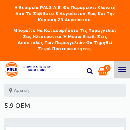
Η Εταιρεία PALS Α.Ε. Θα Παραμείνει Κλειστή
Από Το Σάββατο 8 Αυγούστου Έως Και Την
Κυριακή 23 Αυγούστου.
Μπορείτε Να Καταχωρήσετε Τις Παραγγελίες
Σας Ηλεκτρονικά Ή Μέσω Email. Στις
Αποστολές Των Παραγγελιών Θα Τηρηθεί
Σειρά Προτεραιότητας.
0
POWER & ENERGY
SOLUTIONS
Αρχική
5.9 OEM