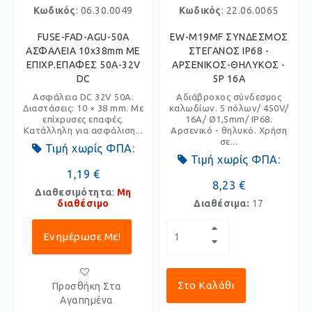
Κωδικός
: 06.30.0049
Κωδικός
: 22.06.0065
FUSE-FAD-AGU-50A
EW-M19MF ΣΥΝΔΕΣΜΟΣ
ΑΣΦΑΛΕΙΑ 10x38mm ΜΕ
ΣΤΕΓΑΝΟΣ IP68 -
ΕΠΙΧΡ.ΕΠΑΦΕΣ 50Α-32V
ΑΡΣΕΝΙΚΟΣ-ΘΗΛΥΚΟΣ -
DC
5P 16A
Ασφάλεια DC 32V 50A.
Αδιάβροχος σύνδεσμος
Διαστάσεις: 10 × 38 mm. Με
καλωδίων. 5 πόλων/ 450V/
επίχρυσες επαφές.
16A/ Ø1,5mm/ IP68.
Κατάλληλη για ασφάλιση...
Αρσενικό - θηλυκό. Χρήση
σε...
Τιμή χωρίς ΦΠΑ:
Τιμή χωρίς ΦΠΑ:
1,19 €
8,23 €
Διαθεσιμότητα
:
Μη
διαθέσιμο
Διαθέσιμα:
17
Ενημέρωσε Με!
Στο Καλάθι
Προσθήκη Στα
Αγαπημένα