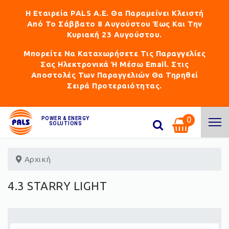
Η Εταιρεία PALS Α.Ε. Θα Παραμείνει Κλειστή
Από Το Σάββατο 8 Αυγούστου Έως Και Την
Κυριακή 23 Αυγούστου.
Μπορείτε Να Καταχωρήσετε Τις Παραγγελίες
Σας Ηλεκτρονικά Ή Μέσω Email. Στις
Αποστολές Των Παραγγελιών Θα Τηρηθεί
Σειρά Προτεραιότητας.
0
POWER & ENERGY
SOLUTIONS
Αρχική
4.3 STARRY LIGHT