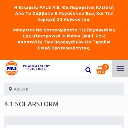
Η Εταιρεία PALS Α.Ε. Θα Παραμείνει Κλειστή
Από Το Σάββατο 8 Αυγούστου Έως Και Την
Κυριακή 23 Αυγούστου.
Μπορείτε Να Καταχωρήσετε Τις Παραγγελίες
Σας Ηλεκτρονικά Ή Μέσω Email. Στις
Αποστολές Των Παραγγελιών Θα Τηρηθεί
Σειρά Προτεραιότητας.
0
POWER & ENERGY
SOLUTIONS
Αρχική
4.1 SOLARSTORM