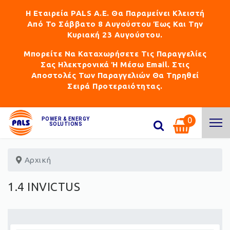
Η Εταιρεία PALS Α.Ε. Θα Παραμείνει Κλειστή
Από Το Σάββατο 8 Αυγούστου Έως Και Την
Κυριακή 23 Αυγούστου.
Μπορείτε Να Καταχωρήσετε Τις Παραγγελίες
Σας Ηλεκτρονικά Ή Μέσω Email. Στις
Αποστολές Των Παραγγελιών Θα Τηρηθεί
Σειρά Προτεραιότητας.
0
POWER & ENERGY
SOLUTIONS
Αρχική
1.4 INVICTUS