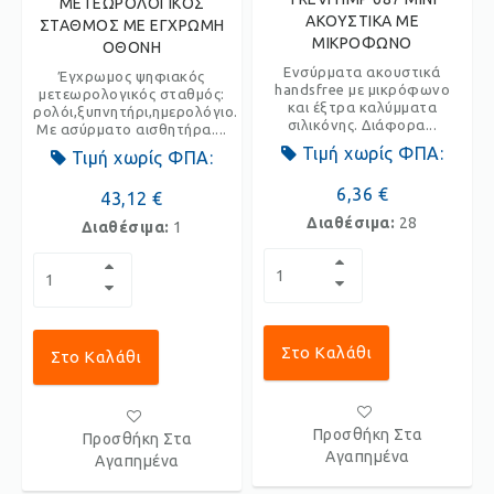
ΜΕΤΕΩΡΟΛΟΓΙΚΟΣ
ΑΚΟΥΣΤΙΚΑ ΜΕ
ΣΤΑΘΜΟΣ ΜΕ ΕΓΧΡΩΜΗ
ΜΙΚΡΟΦΩΝΟ
ΟΘΟΝΗ
Ενσύρματα ακουστικά
Έγχρωμος ψηφιακός
handsfree με μικρόφωνο
μετεωρολογικός σταθμός:
και έξτρα καλύμματα
ρολόι,ξυπνητήρι,ημερολόγιο.
σιλικόνης. Διάφορα...
Με ασύρματο αισθητήρα....
Τιμή χωρίς ΦΠΑ:
Τιμή χωρίς ΦΠΑ:
6,36 €
43,12 €
Διαθέσιμα:
28
Διαθέσιμα:
1
Στο Καλάθι
Στο Καλάθι
Προσθήκη Στα
Προσθήκη Στα
Αγαπημένα
Αγαπημένα