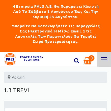
Η Εταιρεία PALS Α.Ε. Θα Παραμείνει Κλειστή
Από Το Σάββατο 8 Αυγούστου Έως Και Την
Κυριακή 23 Αυγούστου.
Μπορείτε Να Καταχωρήσετε Τις Παραγγελίες
Σας Ηλεκτρονικά Ή Μέσω Email. Στις
Αποστολές Των Παραγγελιών Θα Τηρηθεί
Σειρά Προτεραιότητας.
0
POWER & ENERGY
SOLUTIONS
Αρχική
1.3 TREVI