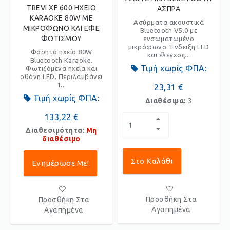
TREVI XF 600 ΗΧΕΙΟ
ΑΣΠΡΑ
KARAOKE 80W ΜΕ
Ασύρματα ακουστικά
ΜΙΚΡΟΦΩΝΟ ΚΑΙ ΕΦΕ
Βluetooth V5.0 με
ΦΩΤΙΣΜΟΥ
ενσωματωμένο
μικρόφωνο. Ένδειξη LED
Φορητό ηχείο 80W
και έλεγχος...
Bluetooth Karaoke.
Τιμή χωρίς ΦΠΑ:
Φωτιζόμενα ηχεία και
οθόνη LED. Περιλαμβάνει
1...
23,31 €
Τιμή χωρίς ΦΠΑ:
Διαθέσιμα:
3
133,22 €
Διαθεσιμότητα
:
Μη
διαθέσιμο
Στο Καλάθι
Ενημέρωσε Με!
Προσθήκη Στα
Προσθήκη Στα
Αγαπημένα
Αγαπημένα