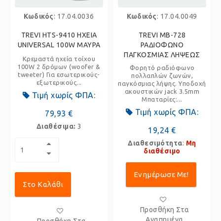
Κωδικός
: 17.04.0036
Κωδικός
: 17.04.0049
TREVI HTS-9410 ΗΧΕΙΑ
TREVI MB-728
UNIVERSAL 100W ΜΑΥΡΑ
ΡΑΔΙΟΦΩΝΟ
ΠΑΓΚΟΣΜΙΑΣ ΛΗΨΕΩΣ
Κρεμαστά ηχεία τοίχου
100W 2 δρόμων (woofer &
Φορητό ραδιόφωνο
tweeter) Για εσωτερικούς-
πολλαπλών ζωνών,
εξωτερικούς...
παγκόσμιας λήψης. Υποδοχή
ακουστικών jack 3.5mm
Τιμή χωρίς ΦΠΑ:
Μπαταρίες:...
Τιμή χωρίς ΦΠΑ:
79,93 €
Διαθέσιμα:
3
19,24 €
Διαθεσιμότητα
:
Μη
διαθέσιμο
Ενημέρωσε Με!
Στο Καλάθι
Προσθήκη Στα
Αγαπημένα