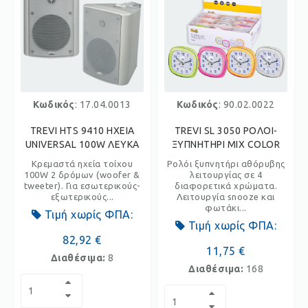
Κωδικός
: 17.04.0013
Κωδικός
: 90.02.0022
TREVI HTS 9410 ΗΧΕΙΑ
TREVI SL 3050 ΡΟΛΟΙ-
UNIVERSAL 100W ΛΕΥΚΑ
ΞΥΠΝΗΤΗΡΙ MIX COLOR
Κρεμαστά ηχεία τοίχου
Ρολόι ξυπνητήρι αθόρυβης
100W 2 δρόμων (woofer &
λειτουργίας σε 4
tweeter). Για εσωτερικούς-
διαφορετικά χρώματα.
εξωτερικούς...
Λειτουργία snooze και
φωτάκι...
Τιμή χωρίς ΦΠΑ:
Τιμή χωρίς ΦΠΑ:
82,92 €
11,75 €
Διαθέσιμα:
8
Διαθέσιμα:
168