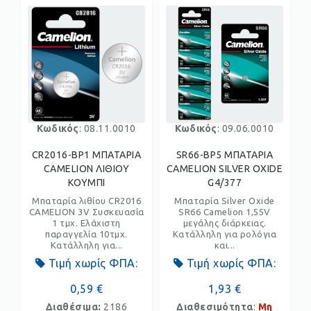
Κωδικός
: 08.11.0010
Κωδικός
: 09.06.0010
CR2016-BP1 ΜΠΑΤΑΡΙΑ
SR66-BP5 ΜΠΑΤΑΡΙΑ
CAMELION ΛΙΘΙΟΥ
CAMELION SILVER OXIDE
ΚΟΥΜΠΙ
G4/377
Μπαταρία λιθίου CR2016
Μπαταρία Silver Oxide
CAMELION 3V Συσκευασία
SR66 Camelion 1,55V
1 τμχ. Ελάχιστη
μεγάλης διάρκειας.
παραγγελία 10τμχ.
Κατάλληλη για ρολόγια
Κατάλληλη για...
και...
Τιμή χωρίς ΦΠΑ:
Τιμή χωρίς ΦΠΑ:
0,59 €
1,93 €
Διαθέσιμα:
2186
Διαθεσιμότητα
:
Μη